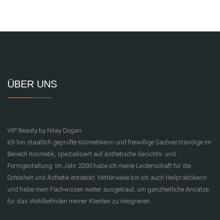
ÜBER UNS
VIP Beauty by Nilay Dogan
Ich bin staatlich geprüfte Kosmetikerin und freiwillige Sachverständige im
Bereich Kosmetik, spezialisiert auf ästhetische Gesichts- und
Formgestaltung. Im Jahr 2000 habe ich meine Leidenschaft für die
Schönheit und Ästhetik entdeckt. Mittlerweile bin ich auch Heilpraktikerin
und habe mein Fachwissen weiter ausgebaut, um ganzheitliche Ansätze
für das Wohlbefinden meiner Klienten zu integrieren.