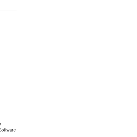
m
Software